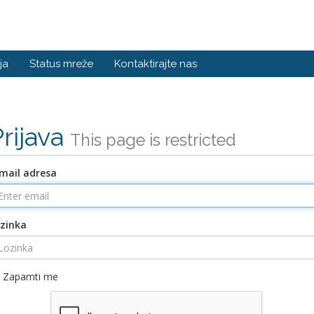
ja
Status mreže
Kontaktirajte nas
Prijava
This page is restricted
mail adresa
zinka
Zapamti me