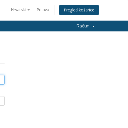
Hrvatski
Prijava
Pregled košarice
Račun