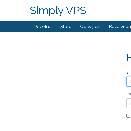
Simply VPS
Početna
Store
Obavijesti
Baza znan
E-
Lo