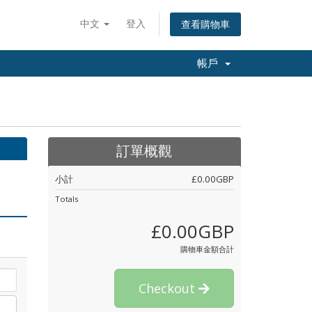
中文
登入
查看購物車
帳戶
訂單概觀
小計
£0.00GBP
Totals
£0.00GBP
購物車金額合計
Checkout