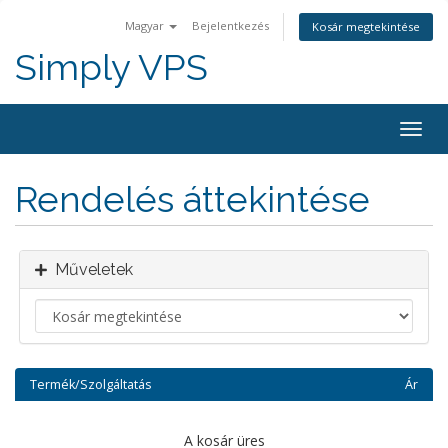
Magyar
Bejelentkezés
Kosár megtekintése
Simply VPS
Váltá
a
navig
Rendelés áttekintése
Műveletek
Termék/Szolgáltatás
Ár
A kosár üres