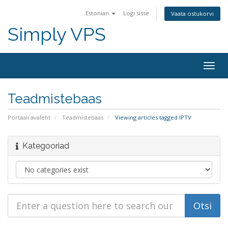
Estonian
Logi sisse
Vaata ostukorvi
Simply VPS
Togg
navig
Teadmistebaas
Portaali avaleht
Teadmistebaas
Viewing articles tagged IPTV
Kategooriad